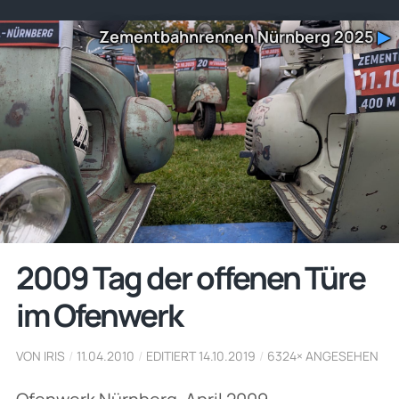
Zementbahnrennen Nürnberg 2025
▶
2009 Tag der offenen Türe
im Ofenwerk
VON IRIS
/
11.04.2010
/
EDITIERT 14.10.2019
/
6324× ANGESEHEN