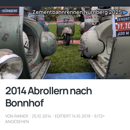
Zementbahnrennen Nürnberg 2025
▶
2014 Abrollern nach
Bonnhof
VON RAINER
/
25.10.2014
/
EDITIERT 14.10.2019
/
6172×
ANGESEHEN