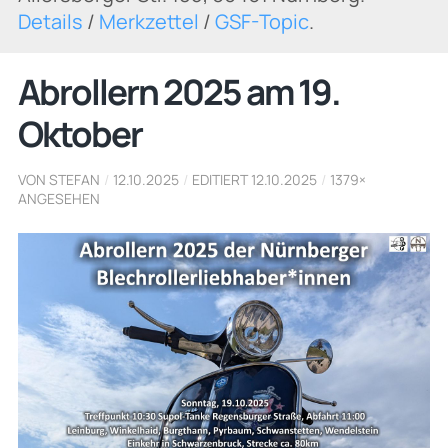
Details
/
Merkzettel
/
GSF-Topic
.
Abrollern 2025 am 19.
Oktober
VON STEFAN
/
12.10.2025
/
EDITIERT 12.10.2025
/
1379×
ANGESEHEN