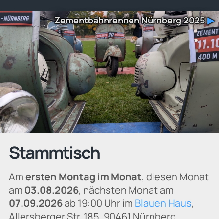
Zementbahnrennen Nürnberg 2025
▶
Stammtisch
Am
ersten Montag im Monat
, diesen Monat
am
03.08.2026
, nächsten Monat am
07.09.2026
ab 19:00 Uhr im
Blauen Haus
,
Allersberger Str. 185, 90461 Nürnberg.