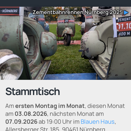
Zementbahnrennen Nürnberg 2025
▶
Stammtisch
Am
ersten Montag im Monat
, diesen Monat
am
03.08.2026
, nächsten Monat am
07.09.2026
ab 19:00 Uhr im
Blauen Haus
,
Allersberger Str. 185, 90461 Nürnberg.