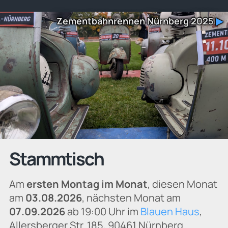
Zementbahnrennen Nürnberg 2025
▶
Stammtisch
Am
ersten Montag im Monat
, diesen Monat
am
03.08.2026
, nächsten Monat am
07.09.2026
ab 19:00 Uhr im
Blauen Haus
,
Allersberger Str. 185, 90461 Nürnberg.