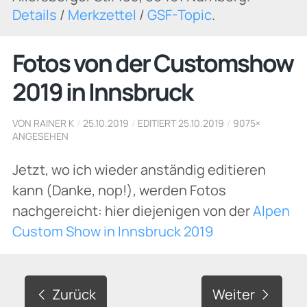
Details
/
Merkzettel
/
GSF-Topic
.
Fotos von der Customshow
2019 in Innsbruck
VON RAINER K
/
25.10.2019
/
EDITIERT 25.10.2019
/
9075×
ANGESEHEN
Jetzt, wo ich wieder anständig editieren
kann (Danke, nop!), werden Fotos
nachgereicht: hier diejenigen von der
Alpen
Custom Show in Innsbruck 2019
Zurück
Weiter